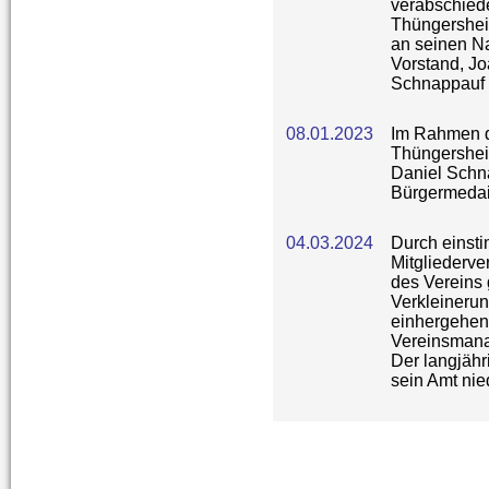
verabschiede
Thüngersheim
an seinen Na
Vorstand, J
Schnappauf 
08.01.2023
Im Rahmen 
Thüngershei
Daniel Schna
Bürgermedai
04.03.2024
Durch einst
Mitgliederv
des Vereins 
Verkleinerun
einhergehen
Vereinsman
Der langjähr
sein Amt nied