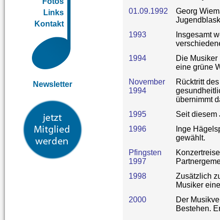
Fotos
01.09.1992
Georg Wiema
Links
Jugendblask
Kontakt
1993
Insgesamt w
verschieden
1994
Die Musiker 
eine grüne 
November
Rücktritt de
Newsletter
1994
gesundheitl
übernimmt d
1995
Seit diesem 
1996
Inge Hägelspe
gewählt.
Pfingsten
Konzertreise
1997
Partnergeme
1998
Zusätzlich z
Musiker eine
2000
Der Musikver
Bestehen. Er