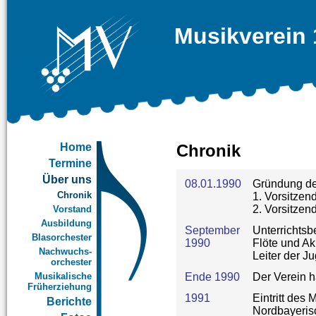
Musikverein 
Home
Chronik
Termine
Über uns
08.01.1990
Gründung de
Chronik
1. Vorsitzen
2. Vorsitzen
Vorstand
Ausbildung
September
Unterrichtsb
Blasorchester
1990
Flöte und A
Nachwuchs-
Leiter der 
orchester
Musikalische
Ende 1990
Der Verein h
Früherziehung
1991
Eintritt des
Berichte
Nordbayeris